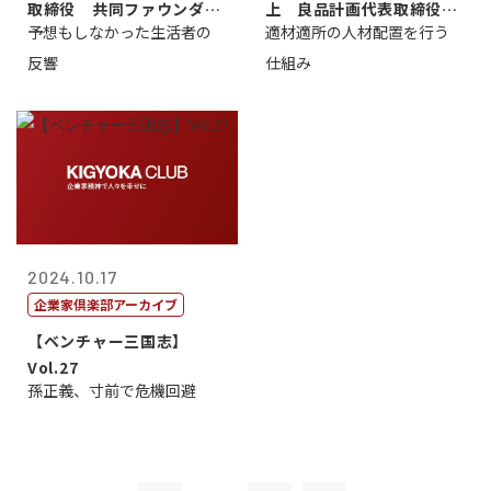
取締役 共同ファウンダ
上 良品計画代表取締役会
予想もしなかった生活者の
適材適所の人材配置を行う
ー 山田メユミ
長 松井忠三
反響
仕組み
2024.10.17
企業家倶楽部アーカイブ
【ベンチャー三国志】
Vol.27
孫正義、寸前で危機回避