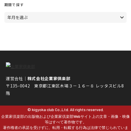
期間で探す
年月を選ぶ
運営会社｜
株式会社企業家倶楽部
〒135-0042 東京都江東区木場３－１６－８ レッタスビル8
階
© kigyoka club Co.,Ltd. All rights reserved.
企業家倶楽部の出版物および企業家倶楽部Webサイト上の文章・画像・映像
等はすべて著作物です。
著作権者の承諾を受けずに、転用・転載する行為は法律で禁じられていま