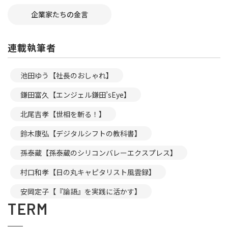
企業家たちの金言
連載執筆者
池田ゆう【社長のおしゃれ】
鎌田富久【エンジェル鎌田’sEye】
北尾吉孝【世相を斬る！】
鈴木康弘【デジタルシフトの教科書】
孫泰蔵【孫泰蔵のシリコンバレーエクスプレス】
村口和孝【日の丸キャピタリスト風雲録】
安岡定子【『論語』を実践に活かす】
TERM