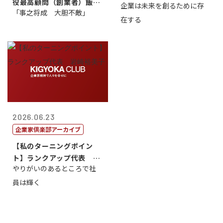
役最高顧問（創業者）飯田
企業は未来を創るために存
藤...
「事之将成 大胆不敵」
亮
在する
2026.06.23
企業家倶楽部アーカイブ
【私のターニングポイン
ト】ランクアップ代表 岩
やりがいのあるところで社
崎裕美子
員は輝く