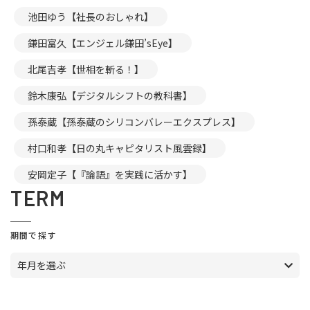
池田ゆう【社長のおしゃれ】
鎌田富久【エンジェル鎌田’sEye】
北尾吉孝【世相を斬る！】
鈴木康弘【デジタルシフトの教科書】
孫泰蔵【孫泰蔵のシリコンバレーエクスプレス】
村口和孝【日の丸キャピタリスト風雲録】
安岡定子【『論語』を実践に活かす】
TERM
期間で探す
年月を選ぶ