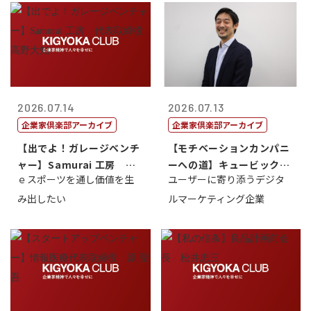
2026.07.14
2026.07.13
企業家倶楽部アーカイブ
企業家倶楽部アーカイブ
【出でよ！ガレージベンチ
【モチベーションカンパニ
ャー】Samurai 工房 代
ーへの道】キュービック代
ｅスポーツを通し価値を生
ユーザーに寄り添うデジタ
表取締...
表取締役CE...
み出したい
ルマーケティング企業