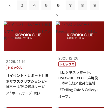
3
4
5
6
7
8
9
2025.12.26
2026.01.14
トピックス
トピックス
【ビジネスレポート】
【イベント・レポート】日
Freewill CEO 麻場俊行
本サブスクリプションビジ
日本の伝統文化発信基地
氏
日本一は“家の修理サービ
ネス大賞20...
「Telling Cafe & Gallery」
ス” ホームサーブ（株）
オープン