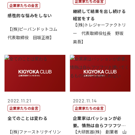
企業家たちの金言
企業家たちの金言
継続して結果を出し続ける
感性的な悩みをしない
経営をする
【(株)トレジャーファクトリ
【(株)ピーバンドットコム
ー 代表取締役社長 野坂
代表取締役 田坂正樹】
英吾】
2022.11.21
2022.11.14
企業家たちの金言
企業家たちの金言
全てのことは変わる
企業家はパッションが必
要。情熱は自らフツフツと
【(株)ファーストリテイリン
【大研医器(株) 創業者 山
湧いてくるもの...