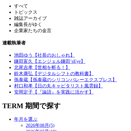
すべて
トピックス
雑誌アーカイブ
編集長がゆく
企業家たちの金言
連載執筆者
池田ゆう【社長のおしゃれ】
鎌田富久【エンジェル鎌田’sEye】
北尾吉孝【世相を斬る！】
鈴木康弘【デジタルシフトの教科書】
孫泰蔵【孫泰蔵のシリコンバレーエクスプレス】
村口和孝【日の丸キャピタリスト風雲録】
安岡定子【『論語』を実践に活かす】
TERM
期間で探す
年月を選ぶ
2026年08月(5)