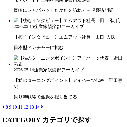
長崎にジャパネットたかたを訪ねて～視察訪問記
2026.05.15
企業家倶楽部アーカイブ
【核心インタビュー】エムアウト社長 田口 弘 氏
日本型ベンチャーに挑む
2026.05.14
企業家倶楽部アーカイブ
【私のターニングポイント】アイハーツ代表 野田憲
史
釣り竿戦略で金脈を掘り当てる
8
9
10
11
12
13
14
CATEGORY
カテゴリで探す