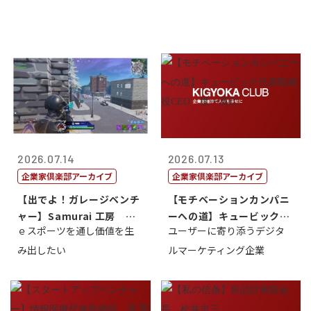
2026.07.14
2026.07.13
企業家倶楽部アーカイブ
企業家倶楽部アーカイブ
【出でよ！ガレージベンチ
【モチベーションカンパニ
ャー】Samurai 工房 代
ーへの道】キュービック代
ｅスポーツを通し価値を生
ユーザーに寄り添うデジタ
表取締...
表取締役CE...
み出したい
ルマーケティング企業