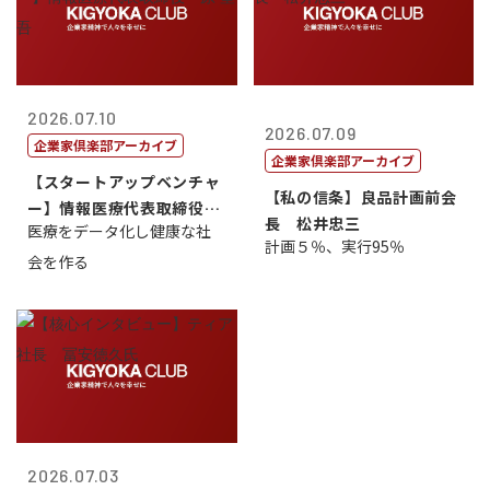
2026.07.10
2026.07.09
企業家倶楽部アーカイブ
企業家倶楽部アーカイブ
【スタートアップベンチャ
【私の信条】良品計画前会
ー】情報医療代表取締役
長 松井忠三
医療をデータ化し健康な社
原 聖吾
計画５％、実行95％
会を作る
2026.07.03