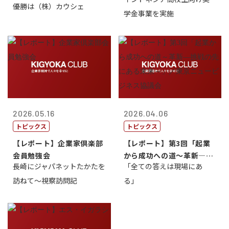
理事長
優勝は（株）カウシェ
ルドカップ東京
学金事業を実施
2026.05.16
2026.04.06
トピックス
トピックス
【レポート】企業家倶楽部
【レポート】第3回「起業
会員勉強会
から成功への道～革新―挑
長崎にジャパネットたかたを
「全ての答えは現場にあ
戦の先にある...
訪ねて～視察訪問記
る」