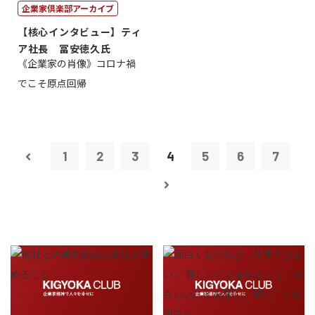
企業家倶楽部アーカイブ
【核心インタビュー】ティ
ア社長 冨安徳久氏
《企業家の肖像》コロナ禍
でこそ原点回帰
1
2
3
4
5
6
7