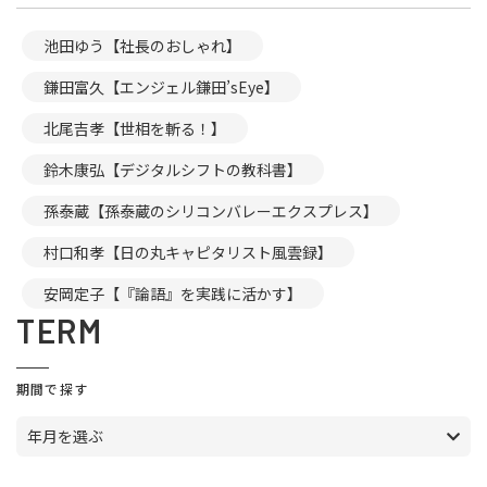
池田ゆう【社長のおしゃれ】
鎌田富久【エンジェル鎌田’sEye】
北尾吉孝【世相を斬る！】
鈴木康弘【デジタルシフトの教科書】
孫泰蔵【孫泰蔵のシリコンバレーエクスプレス】
村口和孝【日の丸キャピタリスト風雲録】
安岡定子【『論語』を実践に活かす】
TERM
期間で探す
年月を選ぶ