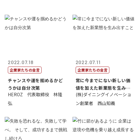
2022.07.18
2022.07.11
企業家たちの金言
企業家たちの金言
チャンスや運を掴めるかど
常に今までにない新しい価
うかは自分次第
値を加えた新業態を生み出
HEROZ 代表取締役 林隆
(株)ダイニングイノベーショ
すこと
弘
ン創業者 西山知義