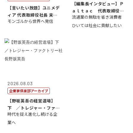
【編集長インタビュー】Ｐ
【言いたい放題】ユニメデ
ａｌｔａｃ 代表取締役会
ィア 代表取締役社長 末田
流通業の無駄を省き消費者
長三木田國夫
モンゴルから世界へ発信
真
ひいては社会に貢献したい
2026.08.03
企業家倶楽部アーカイブ
【野坂英吾の経営道場】
下 ／トレジャー・ファク
時代を捉え進化し続ける企
トリー社長野坂...
業へ