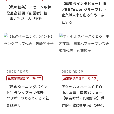
【編集長インタビュー】IRI
【私の信条】／セコム取締
／BBTower グループ代表
役最高顧問（創業者）飯田
企業は未来を創るために存
藤...
「事之将成 大胆不敵」
亮
在する
2026.06.23
2026.06.22
企業家倶楽部アーカイブ
企業家倶楽部アーカイブ
【私のターニングポイン
アクセルスペースＣＥＯ
ト】ランクアップ代表 岩
中村友哉 国際パフォーマ
やりがいのあるところで社
【宇宙時代の問題解決】世
崎裕美子
ンス研究所代...
員は輝く
界的困難に衛星活用の時代