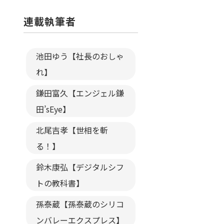
連載執筆者
池田ゆう【社長のおしゃ
れ】
鎌田富久【エンジェル鎌
田’sEye】
北尾吉孝【世相を斬
る！】
鈴木康弘【デジタルシフ
トの教科書】
孫泰蔵【孫泰蔵のシリコ
ンバレーエクスプレス】