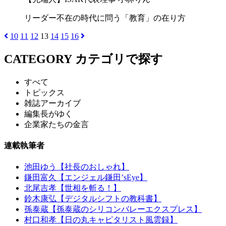
リーダー不在の時代に問う「教育」の在り方
10
11
12
13
14
15
16
CATEGORY
カテゴリで探す
すべて
トピックス
雑誌アーカイブ
編集長がゆく
企業家たちの金言
連載執筆者
池田ゆう【社長のおしゃれ】
鎌田富久【エンジェル鎌田’sEye】
北尾吉孝【世相を斬る！】
鈴木康弘【デジタルシフトの教科書】
孫泰蔵【孫泰蔵のシリコンバレーエクスプレス】
村口和孝【日の丸キャピタリスト風雲録】