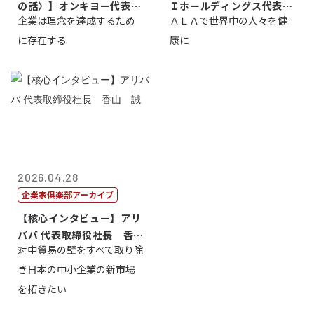
の話〉】オンキヨー代表取
Ｉホールディングス代表取
企業は理念を達成するため
ＡＬＡで世界中の人々を健
締役会長兼社...
締役執行役員...
に存在する
康に
2026.04.28
企業家倶楽部アーカイブ
【核心インタビュー】アリ
ババ 代表取締役社長 香
対中貿易の壁をすべて取り除
山 誠
き日本の中小企業の新市場
を拓きたい