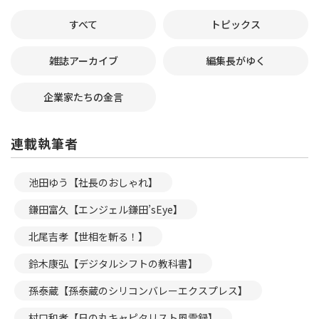
すべて
トピックス
雑誌アーカイブ
編集長がゆく
企業家たちの金言
連載執筆者
池田ゆう【社長のおしゃれ】
鎌田富久【エンジェル鎌田’sEye】
北尾吉孝【世相を斬る！】
鈴木康弘【デジタルシフトの教科書】
孫泰蔵【孫泰蔵のシリコンバレーエクスプレス】
村口和孝【日の丸キャピタリスト風雲録】