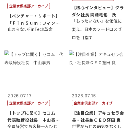
企業家倶楽部アーカイブ
【核心インタビュー】クラ
ダシ社長 関藤竜也 氏
【ベンチャー・リポート】
「もったいない」を価値に
「ＦｉｎＳｕｍ：フィンテ
止まらないFinTech革命
変え、日本のフードロスゼ
ック・サミッ...
ロを目指す
2026.07.17
2026.07.16
企業家倶楽部アーカイブ
企業家倶楽部アーカイブ
【トップに聞く】セコム
【注目企業】アキュセラ会
代表取締役社長 中山泰
長・社長兼ＣＥＯ窪田 良
全員経営でお客様一人ひと
世界から目の病気をなくし
男