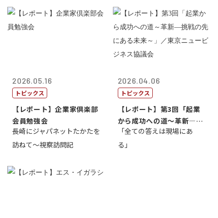
2026.05.16
2026.04.06
トピックス
トピックス
【レポート】企業家倶楽部
【レポート】第3回「起業
会員勉強会
から成功への道～革新―挑
長崎にジャパネットたかたを
「全ての答えは現場にあ
戦の先にある...
訪ねて～視察訪問記
る」