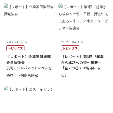
2026.05.16
2026.04.06
トピックス
トピックス
【レポート】企業家倶楽部
【レポート】第3回「起業
会員勉強会
から成功への道～革新―挑
長崎にジャパネットたかたを
「全ての答えは現場にあ
戦の先にある...
訪ねて～視察訪問記
る」