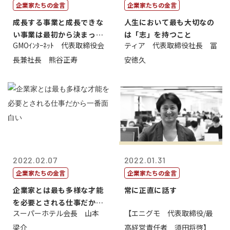
企業家たちの金言
企業家たちの金言
成長する事業と成長できな
人生において最も大切なの
い事業は最初から決まって
は「志」を持つこと
GMOｲﾝﾀｰﾈｯﾄ 代表取締役会
ティア 代表取締役社長 冨
いる
長兼社長 熊谷正寿
安徳久
2022.02.07
2022.01.31
企業家たちの金言
企業家たちの金言
企業家とは最も多様な才能
常に正直に話す
を必要とされる仕事だから
スーパーホテル会長 山本
【エニグモ 代表取締役/最
一番面白い
梁介
高経営責任者 須田将啓】