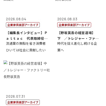
2026.08.04
2026.08.03
企業家倶楽部アーカイブ
企業家倶楽部アーカイブ
【編集長インタビュー】Ｐ
【野坂英吾の経営道場】
ａｌｔａｃ 代表取締役会
下 ／トレジャー・ファク
流通業の無駄を省き消費者
時代を捉え進化し続ける企
長三木田國夫
トリー社長野坂...
ひいては社会に貢献したい
業へ
2026.07.31
企業家倶楽部アーカイブ