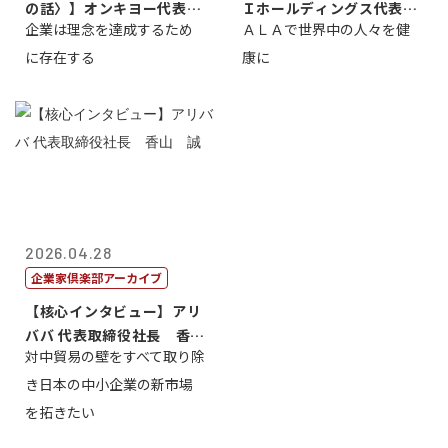
の話〉】オンキヨー代表取
Ｉホールディングス代表取
企業は理念を達成するため
ＡＬＡで世界中の人々を健
締役会長兼社...
締役執行役員...
に存在する
康に
2026.04.28
企業家倶楽部アーカイブ
【核心インタビュー】アリ
ババ 代表取締役社長 香
対中貿易の壁をすべて取り除
山 誠
き日本の中小企業の新市場
を拓きたい