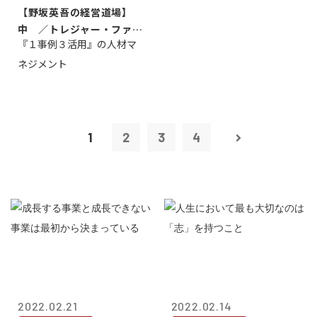
【野坂英吾の経営道場】
中 ／トレジャー・ファク
『１事例３活用』の人材マ
トリー社長野坂...
ネジメント
1
2
3
4
2022.02.21
2022.02.14