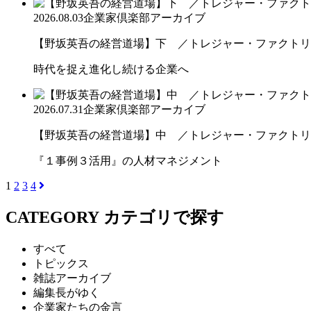
2026.08.03
企業家倶楽部アーカイブ
【野坂英吾の経営道場】下 ／トレジャー・ファクトリー
時代を捉え進化し続ける企業へ
2026.07.31
企業家倶楽部アーカイブ
【野坂英吾の経営道場】中 ／トレジャー・ファクトリー
『１事例３活用』の人材マネジメント
1
2
3
4
CATEGORY
カテゴリで探す
すべて
トピックス
雑誌アーカイブ
編集長がゆく
企業家たちの金言