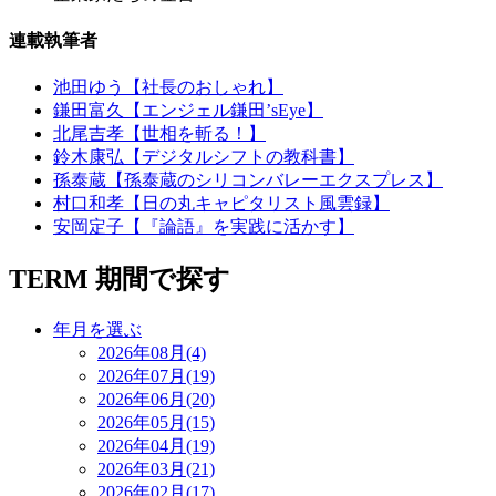
連載執筆者
池田ゆう【社長のおしゃれ】
鎌田富久【エンジェル鎌田’sEye】
北尾吉孝【世相を斬る！】
鈴木康弘【デジタルシフトの教科書】
孫泰蔵【孫泰蔵のシリコンバレーエクスプレス】
村口和孝【日の丸キャピタリスト風雲録】
安岡定子【『論語』を実践に活かす】
TERM
期間で探す
年月を選ぶ
2026年08月(4)
2026年07月(19)
2026年06月(20)
2026年05月(15)
2026年04月(19)
2026年03月(21)
2026年02月(17)