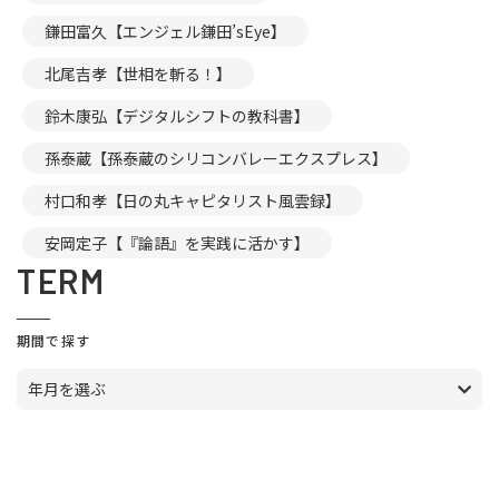
鎌田富久【エンジェル鎌田’sEye】
北尾吉孝【世相を斬る！】
鈴木康弘【デジタルシフトの教科書】
孫泰蔵【孫泰蔵のシリコンバレーエクスプレス】
村口和孝【日の丸キャピタリスト風雲録】
安岡定子【『論語』を実践に活かす】
TERM
期間で探す
年月を選ぶ