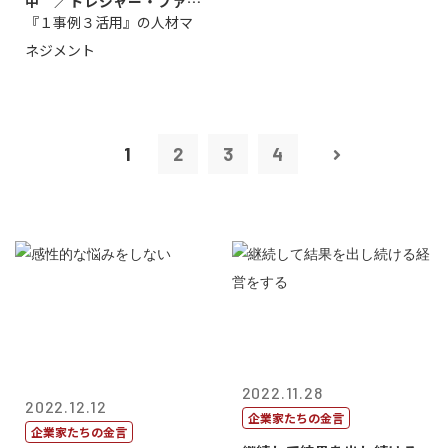
中 ／トレジャー・ファク
『１事例３活用』の人材マ
トリー社長野坂...
ネジメント
1
2
3
4
2022.11.28
2022.12.12
企業家たちの金言
企業家たちの金言