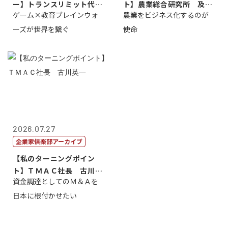
ー】トランスリミット代表
ト】農業総合研究所 及川
ゲーム×教育ブレインウォ
農業をビジネス化するのが
取締役社長 ...
智正
ーズが世界を繋ぐ
使命
2026.07.27
企業家倶楽部アーカイブ
【私のターニングポイン
ト】ＴＭＡＣ社長 古川英
資金調達としてのＭ＆Ａを
一
日本に根付かせたい