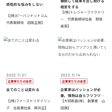
継続して結果を出し続ける
感性的な悩みをしない
経営をする
【(株)トレジャーファクトリ
【(株)ピーバンドットコム
ー 代表取締役社長 野坂
代表取締役 田坂正樹】
英吾】
2022.11.21
2022.11.14
企業家たちの金言
企業家たちの金言
全てのことは変わる
企業家はパッションが必
要。情熱は自らフツフツと
【(株)ファーストリテイリン
【大研医器(株) 創業者 山
湧いてくるもの...
グ 会長兼社長 柳井正】
田満】