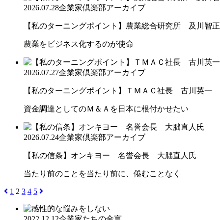
2026.07.28
企業家倶楽部アーカイブ
【私のターニングポイント】農業総合研究所 及川智正
農業をビジネス化するのが使命
2026.07.27
企業家倶楽部アーカイブ
【私のターニングポイント】ＴＭＡＣ社長 古川英一
資金調達としてのＭ＆Ａを日本に根付かせたい
2026.07.24
企業家倶楽部アーカイブ
【私の信条】オンキヨー 名誉会長 大朏直人氏
当たり前のことを当たり前に、倦むことなく
1
2
3
4
5
2022.12.12
企業家たちの金言