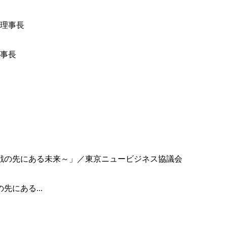
事長
にある...