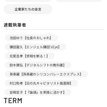
企業家たちの金言
連載執筆者
池田ゆう【社長のおしゃれ】
鎌田富久【エンジェル鎌田’sEye】
北尾吉孝【世相を斬る！】
鈴木康弘【デジタルシフトの教科書】
孫泰蔵【孫泰蔵のシリコンバレーエクスプレス】
村口和孝【日の丸キャピタリスト風雲録】
安岡定子【『論語』を実践に活かす】
TERM