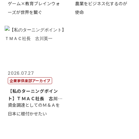
ゲーム×教育ブレインウォ
農業をビジネス化するのが
取締役社長 ...
智正
ーズが世界を繋ぐ
使命
2026.07.27
企業家倶楽部アーカイブ
【私のターニングポイン
ト】ＴＭＡＣ社長 古川英
資金調達としてのＭ＆Ａを
一
日本に根付かせたい