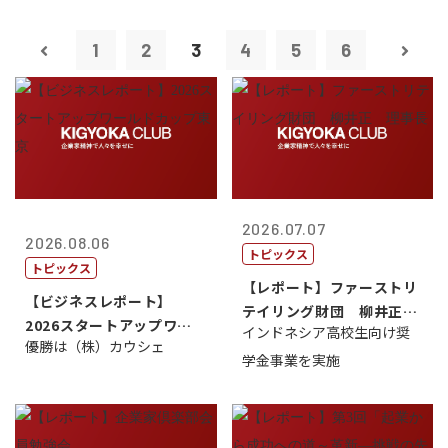
1
2
3
4
5
6
2026.07.07
2026.08.06
トピックス
トピックス
【レポート】ファーストリ
【ビジネスレポート】
テイリング財団 柳井正
2026スタートアップワー
インドネシア高校生向け奨
理事長
優勝は（株）カウシェ
ルドカップ東京
学金事業を実施