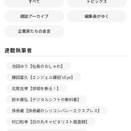
すべて
トピックス
雑誌アーカイブ
編集長がゆく
企業家たちの金言
連載執筆者
池田ゆう【社長のおしゃれ】
鎌田富久【エンジェル鎌田’sEye】
北尾吉孝【世相を斬る！】
鈴木康弘【デジタルシフトの教科書】
孫泰蔵【孫泰蔵のシリコンバレーエクスプレス】
村口和孝【日の丸キャピタリスト風雲録】