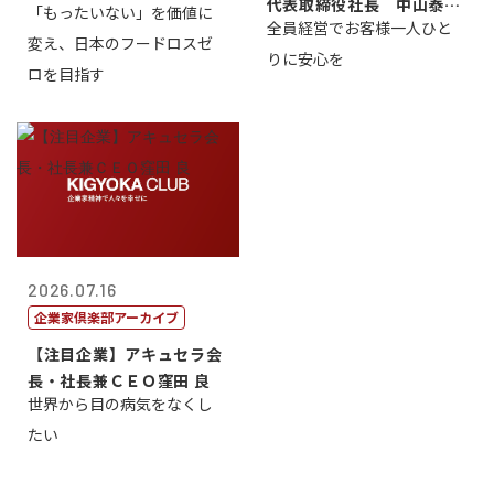
代表取締役社長 中山泰
「もったいない」を価値に
全員経営でお客様一人ひと
男
変え、日本のフードロスゼ
りに安心を
ロを目指す
2026.07.16
企業家倶楽部アーカイブ
【注目企業】アキュセラ会
長・社長兼ＣＥＯ窪田 良
世界から目の病気をなくし
たい