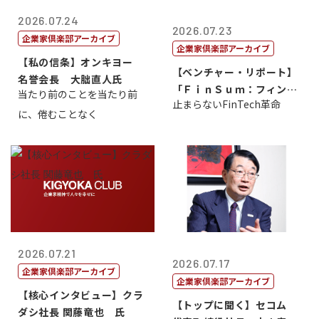
2026.07.24
2026.07.23
企業家倶楽部アーカイブ
企業家倶楽部アーカイブ
【私の信条】オンキヨー
【ベンチャー・リポート】
名誉会長 大朏直人氏
「ＦｉｎＳｕｍ：フィンテ
当たり前のことを当たり前
止まらないFinTech革命
ック・サミッ...
に、倦むことなく
2026.07.21
2026.07.17
企業家倶楽部アーカイブ
企業家倶楽部アーカイブ
【核心インタビュー】クラ
【トップに聞く】セコム
ダシ社長 関藤竜也 氏