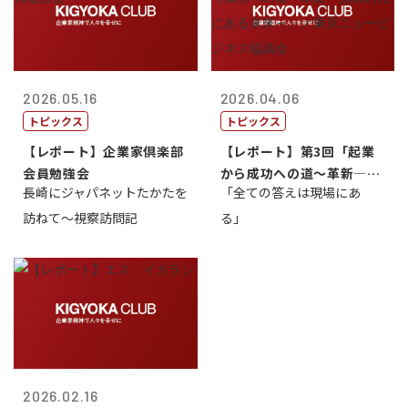
2026.05.16
2026.04.06
トピックス
トピックス
【レポート】企業家倶楽部
【レポート】第3回「起業
会員勉強会
から成功への道～革新―挑
長崎にジャパネットたかたを
「全ての答えは現場にあ
戦の先にある...
訪ねて～視察訪問記
る」
2026.02.16