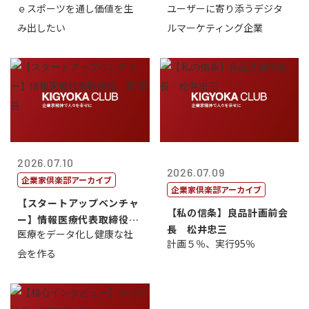
ｅスポーツを通し価値を生
ユーザーに寄り添うデジタ
表取締...
表取締役CE...
み出したい
ルマーケティング企業
2026.07.10
2026.07.09
企業家倶楽部アーカイブ
企業家倶楽部アーカイブ
【スタートアップベンチャ
【私の信条】良品計画前会
ー】情報医療代表取締役
長 松井忠三
医療をデータ化し健康な社
原 聖吾
計画５％、実行95％
会を作る