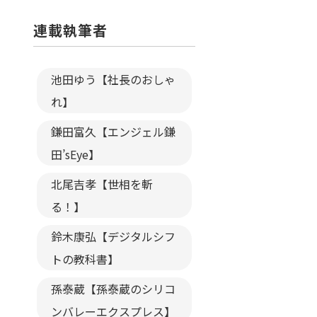
連載執筆者
池田ゆう【社長のおしゃ
れ】
鎌田富久【エンジェル鎌
田’sEye】
北尾吉孝【世相を斬
る！】
鈴木康弘【デジタルシフ
トの教科書】
孫泰蔵【孫泰蔵のシリコ
ンバレーエクスプレス】