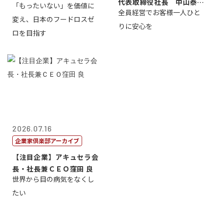
代表取締役社長 中山泰
「もったいない」を価値に
全員経営でお客様一人ひと
男
変え、日本のフードロスゼ
りに安心を
ロを目指す
2026.07.16
企業家倶楽部アーカイブ
【注目企業】アキュセラ会
長・社長兼ＣＥＯ窪田 良
世界から目の病気をなくし
たい