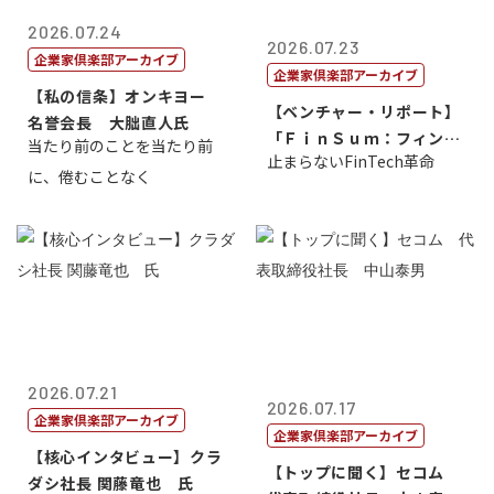
2026.07.24
2026.07.23
企業家倶楽部アーカイブ
企業家倶楽部アーカイブ
【私の信条】オンキヨー
【ベンチャー・リポート】
名誉会長 大朏直人氏
「ＦｉｎＳｕｍ：フィンテ
当たり前のことを当たり前
止まらないFinTech革命
ック・サミッ...
に、倦むことなく
2026.07.21
2026.07.17
企業家倶楽部アーカイブ
企業家倶楽部アーカイブ
【核心インタビュー】クラ
【トップに聞く】セコム
ダシ社長 関藤竜也 氏