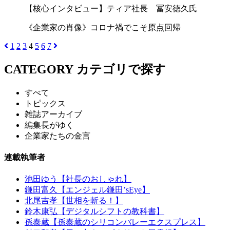
【核心インタビュー】ティア社長 冨安徳久氏
《企業家の肖像》コロナ禍でこそ原点回帰
1
2
3
4
5
6
7
CATEGORY
カテゴリで探す
すべて
トピックス
雑誌アーカイブ
編集長がゆく
企業家たちの金言
連載執筆者
池田ゆう【社長のおしゃれ】
鎌田富久【エンジェル鎌田’sEye】
北尾吉孝【世相を斬る！】
鈴木康弘【デジタルシフトの教科書】
孫泰蔵【孫泰蔵のシリコンバレーエクスプレス】