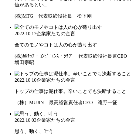
値があるとい...
(株)MTG 代表取締役社長 松下剛
2022.10.17
企業家たちの金言
全てのモノやコトは人の心が造り出す
(株)ｶﾙﾁｭｱ・ｺﾝﾋﾞﾆｴﾝｽ・ｸﾗﾌﾞ 代表取締役社長兼CEO
増田宗昭
2022.10.10
企業家たちの金言
トップの仕事は泥仕事。辛いことでも決断すること
（株）MUJIN 最高経営責任者CEO 滝野一征
2022.10.03
企業家たちの金言
思う、動く、叶う