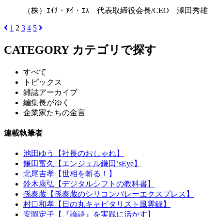
（株）ｴｲﾁ・ｱｲ・ｴｽ 代表取締役会長/CEO 澤田秀雄
1
2
3
4
5
CATEGORY
カテゴリで探す
すべて
トピックス
雑誌アーカイブ
編集長がゆく
企業家たちの金言
連載執筆者
池田ゆう【社長のおしゃれ】
鎌田富久【エンジェル鎌田’sEye】
北尾吉孝【世相を斬る！】
鈴木康弘【デジタルシフトの教科書】
孫泰蔵【孫泰蔵のシリコンバレーエクスプレス】
村口和孝【日の丸キャピタリスト風雲録】
安岡定子【『論語』を実践に活かす】