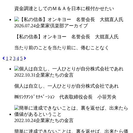
資金調達としてのＭ＆Ａを日本に根付かせたい
2026.07.24
企業家倶楽部アーカイブ
【私の信条】オンキヨー 名誉会長 大朏直人氏
当たり前のことを当たり前に、倦むことなく
1
2
3
4
5
2022.10.31
企業家たちの金言
個人は自立し、一人ひとりが自分株式会社であれ
㈱ﾘﾝｸｱﾝﾄﾞﾓﾁﾍﾞｰｼｮﾝ 代表取締役会長 小笹芳央
2022.10.24
企業家たちの金言
簡単に達成できないことは、裏を返せば、出来たら価