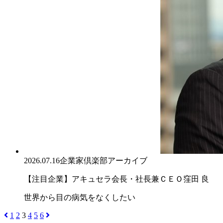
2026.07.16
企業家倶楽部アーカイブ
【注目企業】アキュセラ会長・社長兼ＣＥＯ窪田 良
世界から目の病気をなくしたい
1
2
3
4
5
6