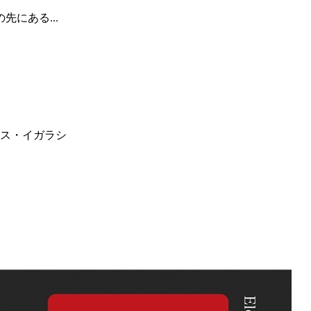
にある...
ス・イガラシ