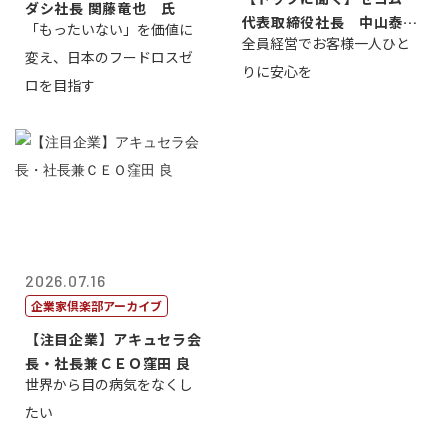
ダシ社長 関藤竜也 氏
代表取締役社長 中山泰
「もったいない」を価値に
全員経営でお客様一人ひと
男
変え、日本のフードロスゼ
りに安心を
ロを目指す
2026.07.16
企業家倶楽部アーカイブ
【注目企業】アキュセラ会
長・社長兼ＣＥＯ窪田 良
世界から目の病気をなくし
たい