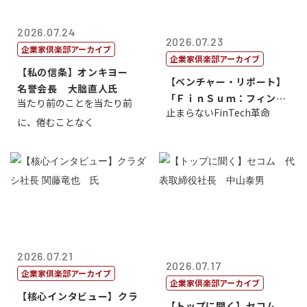
2026.07.24
2026.07.23
企業家倶楽部アーカイブ
企業家倶楽部アーカイブ
【私の信条】オンキヨー
【ベンチャー・リポート】
名誉会長 大朏直人氏
「ＦｉｎＳｕｍ：フィンテ
当たり前のことを当たり前
止まらないFinTech革命
ック・サミッ...
に、倦むことなく
2026.07.21
2026.07.17
企業家倶楽部アーカイブ
企業家倶楽部アーカイブ
【核心インタビュー】クラ
【トップに聞く】セコム