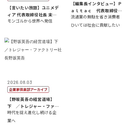
【編集長インタビュー】Ｐ
【言いたい放題】ユニメデ
ａｌｔａｃ 代表取締役会
ィア 代表取締役社長 末田
流通業の無駄を省き消費者
長三木田國夫
モンゴルから世界へ発信
真
ひいては社会に貢献したい
2026.08.03
企業家倶楽部アーカイブ
【野坂英吾の経営道場】
下 ／トレジャー・ファク
時代を捉え進化し続ける企
トリー社長野坂...
業へ