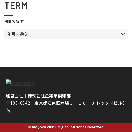
TERM
期間で探す
年月を選ぶ
運営会社｜
株式会社企業家倶楽部
〒135-0042 東京都江東区木場３－１６－８ レッタスビル8
階
© kigyoka club Co.,Ltd. All rights reserved.