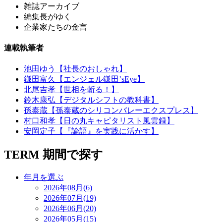
雑誌アーカイブ
編集長がゆく
企業家たちの金言
連載執筆者
池田ゆう【社長のおしゃれ】
鎌田富久【エンジェル鎌田’sEye】
北尾吉孝【世相を斬る！】
鈴木康弘【デジタルシフトの教科書】
孫泰蔵【孫泰蔵のシリコンバレーエクスプレス】
村口和孝【日の丸キャピタリスト風雲録】
安岡定子【『論語』を実践に活かす】
TERM
期間で探す
年月を選ぶ
2026年08月(6)
2026年07月(19)
2026年06月(20)
2026年05月(15)