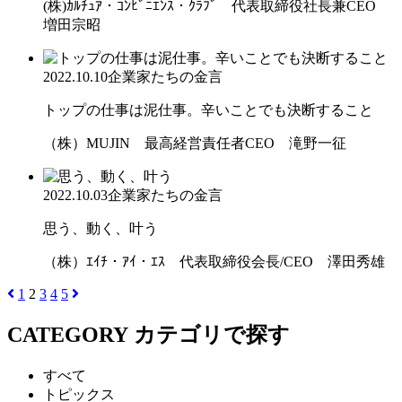
(株)ｶﾙﾁｭｱ・ｺﾝﾋﾞﾆｴﾝｽ・ｸﾗﾌﾞ 代表取締役社長兼CEO
増田宗昭
2022.10.10
企業家たちの金言
トップの仕事は泥仕事。辛いことでも決断すること
（株）MUJIN 最高経営責任者CEO 滝野一征
2022.10.03
企業家たちの金言
思う、動く、叶う
（株）ｴｲﾁ・ｱｲ・ｴｽ 代表取締役会長/CEO 澤田秀雄
1
2
3
4
5
CATEGORY
カテゴリで探す
すべて
トピックス