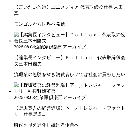
【言いたい放題】ユニメディア 代表取締役社長 末田
真
モンゴルから世界へ発信
2026.08.04
企業家倶楽部アーカイブ
【編集長インタビュー】Ｐａｌｔａｃ 代表取締役会
長三木田國夫
流通業の無駄を省き消費者ひいては社会に貢献したい
2026.08.03
企業家倶楽部アーカイブ
【野坂英吾の経営道場】下 ／トレジャー・ファクト
リー社長野坂...
時代を捉え進化し続ける企業へ