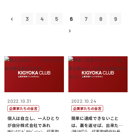
3
4
5
6
7
8
9
2022.10.31
2022.10.24
企業家たちの金言
企業家たちの金言
個人は自立し、一人ひとり
簡単に達成できないこと
が自分株式会社であれ
は、裏を返せば、出来たら
㈱ﾘﾝｸｱﾝﾄﾞﾓﾁﾍﾞｰｼｮﾝ 代表取
(株)MTG 代表取締役社長