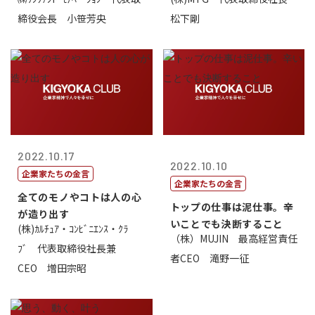
価値があるとい...
締役会長 小笹芳央
松下剛
2022.10.17
2022.10.10
企業家たちの金言
企業家たちの金言
全てのモノやコトは人の心
トップの仕事は泥仕事。辛
が造り出す
いことでも決断すること
(株)ｶﾙﾁｭｱ・ｺﾝﾋﾞﾆｴﾝｽ・ｸﾗ
（株）MUJIN 最高経営責任
ﾌﾞ 代表取締役社長兼
者CEO 滝野一征
CEO 増田宗昭