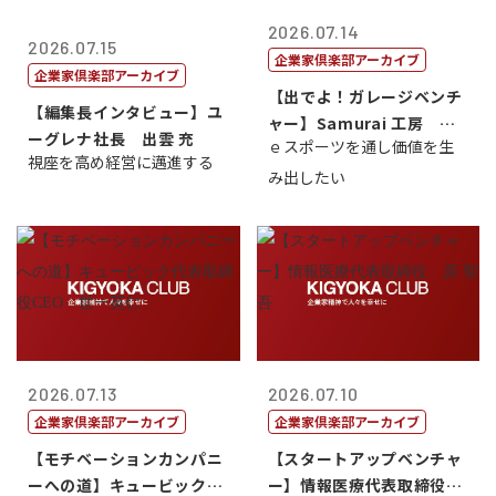
2026.07.14
2026.07.15
企業家倶楽部アーカイブ
企業家倶楽部アーカイブ
【出でよ！ガレージベンチ
【編集長インタビュー】ユ
ャー】Samurai 工房 代
ーグレナ社長 出雲 充
ｅスポーツを通し価値を生
表取締...
視座を高め経営に邁進する
み出したい
2026.07.13
2026.07.10
企業家倶楽部アーカイブ
企業家倶楽部アーカイブ
【モチベーションカンパニ
【スタートアップベンチャ
ーへの道】キュービック代
ー】情報医療代表取締役