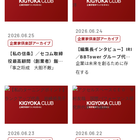
2026.06.24
2026.06.25
企業家倶楽部アーカイブ
企業家倶楽部アーカイブ
【編集長インタビュー】IRI
【私の信条】／セコム取締
／BBTower グループ代表
役最高顧問（創業者）飯田
企業は未来を創るために存
藤...
「事之将成 大胆不敵」
亮
在する
2026.06.23
2026.06.22