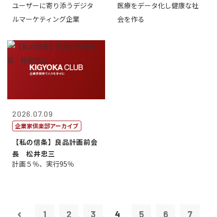
ユーザーに寄り添うデジタ
医療をデータ化し健康な社
表取締役CE...
原 聖吾
ルマーケティング企業
会を作る
2026.07.09
企業家倶楽部アーカイブ
【私の信条】良品計画前会
長 松井忠三
計画５％、実行95％
1
2
3
4
5
6
7