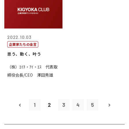
2022.10.03
企業家たちの金言
思う、動く、叶う
（株）ｴｲﾁ・ｱｲ・ｴｽ 代表取
締役会長/CEO 澤田秀雄
1
2
3
4
5