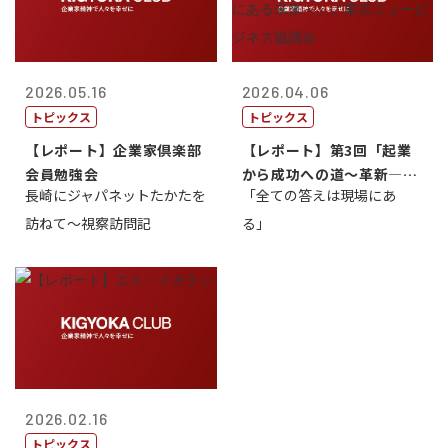
2026.05.16
2026.04.06
トピックス
トピックス
【レポート】企業家倶楽部
【レポート】第3回「起業
会員勉強会
から成功への道～革新―挑
長崎にジャパネットたかたを
「全ての答えは現場にあ
戦の先にある...
訪ねて～視察訪問記
る」
2026.02.16
トピックス