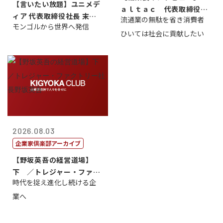
【言いたい放題】ユニメデ
ａｌｔａｃ 代表取締役会
ィア 代表取締役社長 末田
流通業の無駄を省き消費者
長三木田國夫
モンゴルから世界へ発信
真
ひいては社会に貢献したい
2026.08.03
企業家倶楽部アーカイブ
【野坂英吾の経営道場】
下 ／トレジャー・ファク
時代を捉え進化し続ける企
トリー社長野坂...
業へ