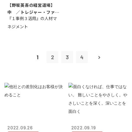
【野坂英吾の経営道場】
中 ／トレジャー・ファク
『１事例３活用』の人材マ
トリー社長野坂...
ネジメント
1
2
3
4
2022.09.26
2022.09.19