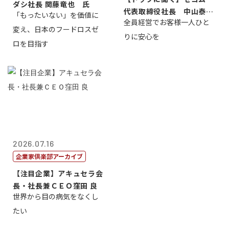
ダシ社長 関藤竜也 氏
代表取締役社長 中山泰
「もったいない」を価値に
全員経営でお客様一人ひと
男
変え、日本のフードロスゼ
りに安心を
ロを目指す
2026.07.16
企業家倶楽部アーカイブ
【注目企業】アキュセラ会
長・社長兼ＣＥＯ窪田 良
世界から目の病気をなくし
たい