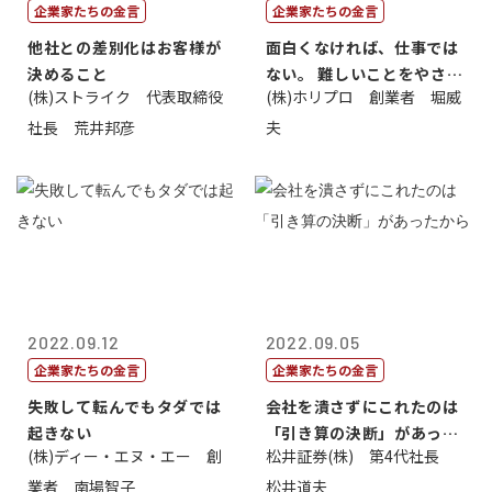
企業家たちの金言
企業家たちの金言
他社との差別化はお客様が
面白くなければ、仕事では
決めること
ない。 難しいことをやさし
(株)ストライク 代表取締役
(株)ホリプロ 創業者 堀威
く。やさし...
社長 荒井邦彦
夫
2022.09.12
2022.09.05
企業家たちの金言
企業家たちの金言
失敗して転んでもタダでは
会社を潰さずにこれたのは
起きない
「引き算の決断」があった
(株)ディー・エヌ・エー 創
松井証券(株) 第4代社長
から
業者 南場智子
松井道夫