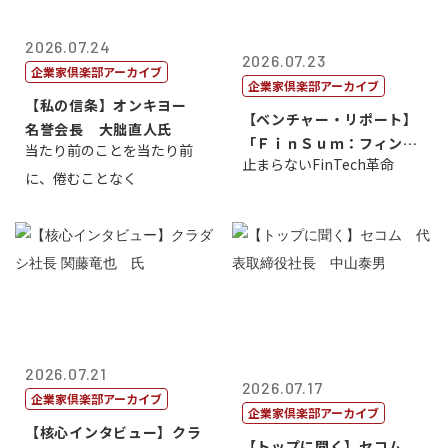
2026.07.24
2026.07.23
企業家倶楽部アーカイブ
企業家倶楽部アーカイブ
【私の信条】オンキヨー
【ベンチャー・リポート】
名誉会長 大朏直人氏
「ＦｉｎＳｕｍ：フィンテ
当たり前のことを当たり前
止まらないFinTech革命
ック・サミッ...
に、倦むことなく
2026.07.21
2026.07.17
企業家倶楽部アーカイブ
企業家倶楽部アーカイブ
【核心インタビュー】クラ
【トップに聞く】セコム