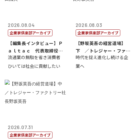
2026.08.04
2026.08.03
企業家倶楽部アーカイブ
企業家倶楽部アーカイブ
【編集長インタビュー】Ｐ
【野坂英吾の経営道場】
ａｌｔａｃ 代表取締役会
下 ／トレジャー・ファク
流通業の無駄を省き消費者
時代を捉え進化し続ける企
長三木田國夫
トリー社長野坂...
ひいては社会に貢献したい
業へ
2026.07.31
企業家倶楽部アーカイブ