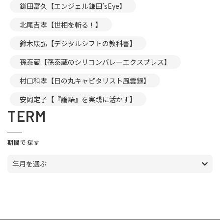
鎌田富久【エンジェル鎌田’sEye】
北尾吉孝【世相を斬る！】
鈴木康弘【デジタルシフトの教科書】
孫泰蔵【孫泰蔵のシリコンバレーエクスプレス】
村口和孝【日の丸キャピタリスト風雲録】
安岡定子【『論語』を実践に活かす】
TERM
期間で探す
年月を選ぶ