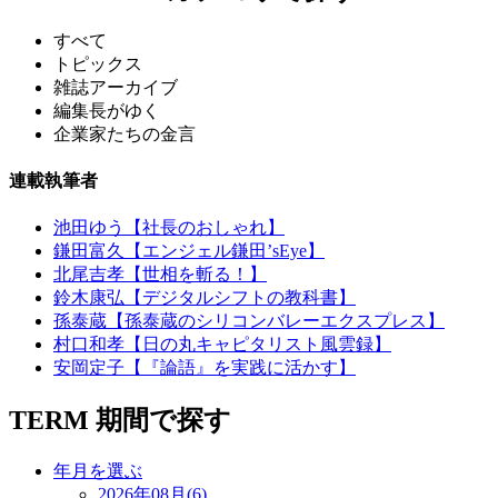
すべて
トピックス
雑誌アーカイブ
編集長がゆく
企業家たちの金言
連載執筆者
池田ゆう【社長のおしゃれ】
鎌田富久【エンジェル鎌田’sEye】
北尾吉孝【世相を斬る！】
鈴木康弘【デジタルシフトの教科書】
孫泰蔵【孫泰蔵のシリコンバレーエクスプレス】
村口和孝【日の丸キャピタリスト風雲録】
安岡定子【『論語』を実践に活かす】
TERM
期間で探す
年月を選ぶ
2026年08月(6)