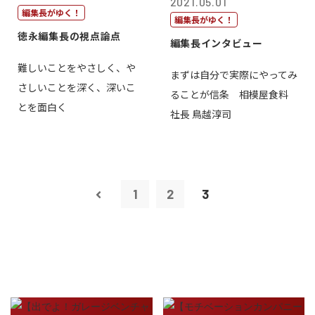
2021.05.01
編集長がゆく！
編集長がゆく！
徳永編集長の視点論点
編集長インタビュー
難しいことをやさしく、や
まずは自分で実際にやってみ
さしいことを深く、深いこ
ることが信条 相模屋食料
とを面白く
社長 鳥越淳司
1
2
3