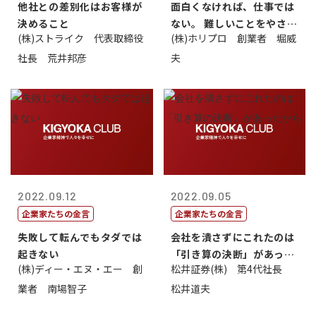
他社との差別化はお客様が
面白くなければ、仕事では
決めること
ない。 難しいことをやさし
(株)ストライク 代表取締役
(株)ホリプロ 創業者 堀威
く。やさし...
社長 荒井邦彦
夫
2022.09.12
2022.09.05
企業家たちの金言
企業家たちの金言
失敗して転んでもタダでは
会社を潰さずにこれたのは
起きない
「引き算の決断」があった
(株)ディー・エヌ・エー 創
松井証券(株) 第4代社長
から
業者 南場智子
松井道夫