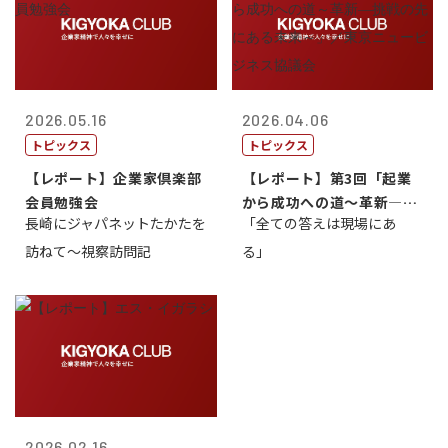
2026.05.16
2026.04.06
トピックス
トピックス
【レポート】企業家倶楽部
【レポート】第3回「起業
会員勉強会
から成功への道～革新―挑
長崎にジャパネットたかたを
「全ての答えは現場にあ
戦の先にある...
訪ねて～視察訪問記
る」
2026.02.16