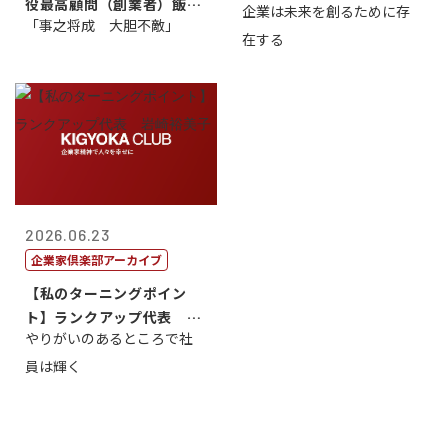
役最高顧問（創業者）飯田
企業は未来を創るために存
藤...
「事之将成 大胆不敵」
亮
在する
2026.06.23
企業家倶楽部アーカイブ
【私のターニングポイン
ト】ランクアップ代表 岩
やりがいのあるところで社
崎裕美子
員は輝く