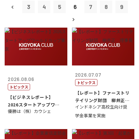
3
4
5
6
7
8
9
2026.07.07
2026.08.06
トピックス
トピックス
【レポート】ファーストリ
【ビジネスレポート】
テイリング財団 柳井正
2026スタートアップワー
インドネシア高校生向け奨
理事長
優勝は（株）カウシェ
ルドカップ東京
学金事業を実施