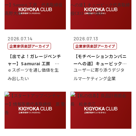
2026.07.14
2026.07.13
企業家倶楽部アーカイブ
企業家倶楽部アーカイブ
【出でよ！ガレージベンチ
【モチベーションカンパニ
ャー】Samurai 工房 代
ーへの道】キュービック代
ｅスポーツを通し価値を生
ユーザーに寄り添うデジタ
表取締...
表取締役CE...
み出したい
ルマーケティング企業