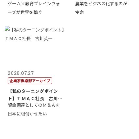
ゲーム×教育ブレインウォ
農業をビジネス化するのが
取締役社長 ...
智正
ーズが世界を繋ぐ
使命
2026.07.27
企業家倶楽部アーカイブ
【私のターニングポイン
ト】ＴＭＡＣ社長 古川英
資金調達としてのＭ＆Ａを
一
日本に根付かせたい