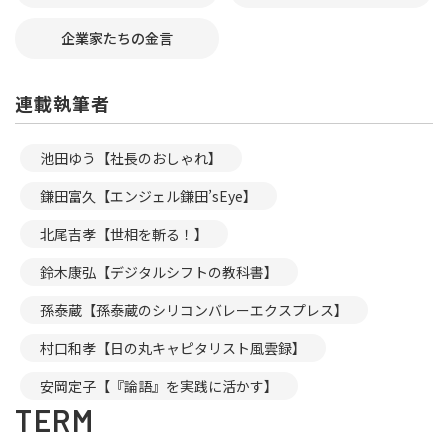
企業家たちの金言
連載執筆者
池田ゆう【社長のおしゃれ】
鎌田富久【エンジェル鎌田’sEye】
北尾吉孝【世相を斬る！】
鈴木康弘【デジタルシフトの教科書】
孫泰蔵【孫泰蔵のシリコンバレーエクスプレス】
村口和孝【日の丸キャピタリスト風雲録】
安岡定子【『論語』を実践に活かす】
TERM