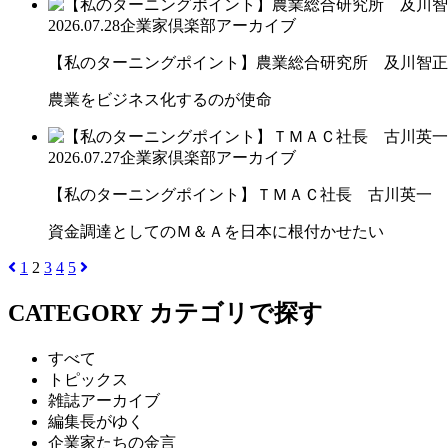
2026.07.28
企業家倶楽部アーカイブ
【私のターニングポイント】農業総合研究所 及川智正
農業をビジネス化するのが使命
2026.07.27
企業家倶楽部アーカイブ
【私のターニングポイント】ＴＭＡＣ社長 古川英一
資金調達としてのＭ＆Ａを日本に根付かせたい
1
2
3
4
5
CATEGORY
カテゴリで探す
すべて
トピックス
雑誌アーカイブ
編集長がゆく
企業家たちの金言