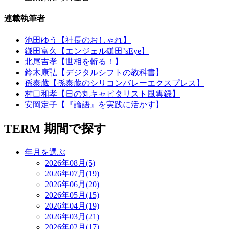
連載執筆者
池田ゆう【社長のおしゃれ】
鎌田富久【エンジェル鎌田’sEye】
北尾吉孝【世相を斬る！】
鈴木康弘【デジタルシフトの教科書】
孫泰蔵【孫泰蔵のシリコンバレーエクスプレス】
村口和孝【日の丸キャピタリスト風雲録】
安岡定子【『論語』を実践に活かす】
TERM
期間で探す
年月を選ぶ
2026年08月(5)
2026年07月(19)
2026年06月(20)
2026年05月(15)
2026年04月(19)
2026年03月(21)
2026年02月(17)