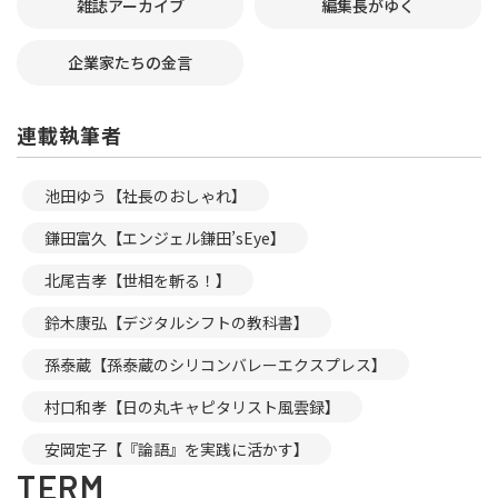
雑誌アーカイブ
編集長がゆく
企業家たちの金言
連載執筆者
池田ゆう【社長のおしゃれ】
鎌田富久【エンジェル鎌田’sEye】
北尾吉孝【世相を斬る！】
鈴木康弘【デジタルシフトの教科書】
孫泰蔵【孫泰蔵のシリコンバレーエクスプレス】
村口和孝【日の丸キャピタリスト風雲録】
安岡定子【『論語』を実践に活かす】
TERM