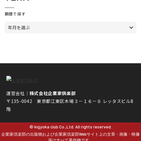
期間で探す
年月を選ぶ
運営会社｜
株式会社企業家倶楽部
〒135-0042 東京都江東区木場３－１６－８ レッタスビル8
階
© kigyoka club Co.,Ltd. All rights reserved.
企業家倶楽部の出版物および企業家倶楽部Webサイト上の文章・画像・映像
等はすべて著作物です。