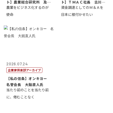
ト】農業総合研究所 及川
ト】ＴＭＡＣ社長 古川英
農業をビジネス化するのが
資金調達としてのＭ＆Ａを
智正
一
使命
日本に根付かせたい
2026.07.24
企業家倶楽部アーカイブ
【私の信条】オンキヨー
名誉会長 大朏直人氏
当たり前のことを当たり前
に、倦むことなく