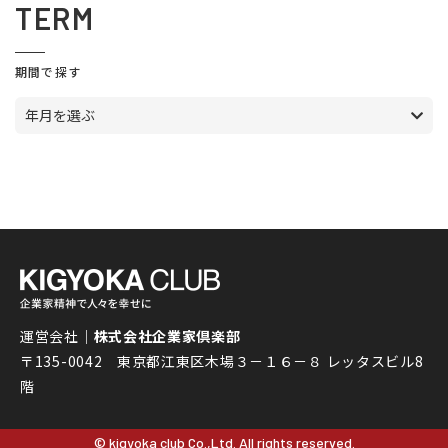
TERM
期間で探す
年月を選ぶ
運営会社｜
株式会社企業家倶楽部
〒135-0042 東京都江東区木場３－１６－８ レッタスビル8
階
© kigyoka club Co.,Ltd. All rights reserved.