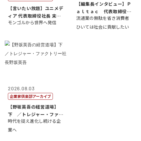
【編集長インタビュー】Ｐ
【言いたい放題】ユニメデ
ａｌｔａｃ 代表取締役会
ィア 代表取締役社長 末田
流通業の無駄を省き消費者
長三木田國夫
モンゴルから世界へ発信
真
ひいては社会に貢献したい
2026.08.03
企業家倶楽部アーカイブ
【野坂英吾の経営道場】
下 ／トレジャー・ファク
時代を捉え進化し続ける企
トリー社長野坂...
業へ