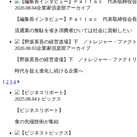
2026.08.04
企業家倶楽部アーカイブ
【編集長インタビュー】Ｐａｌｔａｃ 代表取締役会長
流通業の無駄を省き消費者ひいては社会に貢献したい
2026.08.03
企業家倶楽部アーカイブ
【野坂英吾の経営道場】下 ／トレジャー・ファクトリー
時代を捉え進化し続ける企業へ
1
2
3
4
2025.08.04
トピックス
【ビジネスリポート】
食の先端技術が集結