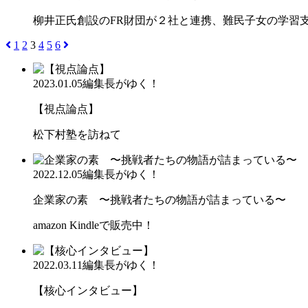
柳井正氏創設のFR財団が２社と連携、難民子女の学
1
2
3
4
5
6
2023.01.05
編集長がゆく！
【視点論点】
松下村塾を訪ねて
2022.12.05
編集長がゆく！
企業家の素 〜挑戦者たちの物語が詰まっている〜
amazon Kindleで販売中！
2022.03.11
編集長がゆく！
【核心インタビュー】