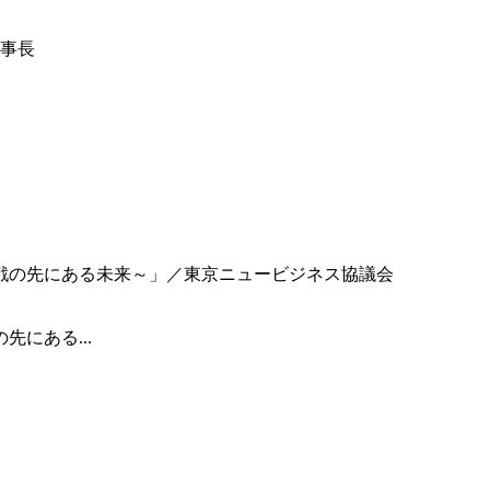
事長
にある...