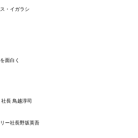
ス・イガラシ
を面白く
 社長 鳥越淳司