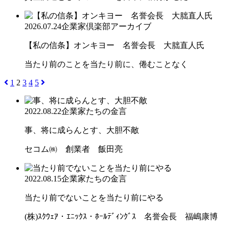
2026.07.24
企業家倶楽部アーカイブ
【私の信条】オンキヨー 名誉会長 大朏直人氏
当たり前のことを当たり前に、倦むことなく
1
2
3
4
5
2022.08.22
企業家たちの金言
事、将に成らんとす、大胆不敵
セコム㈱ 創業者 飯田亮
2022.08.15
企業家たちの金言
当たり前でないことを当たり前にやる
(株)ｽｸｳｪｱ・ｴﾆｯｸｽ・ﾎｰﾙﾃﾞｨﾝｸﾞｽ 名誉会長 福嶋康博