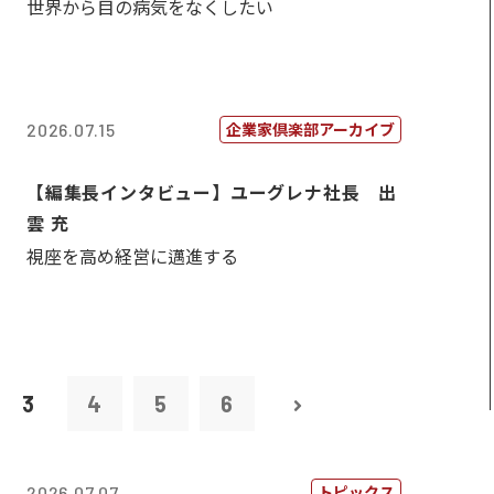
世界から目の病気をなくしたい
企業家倶楽部アーカイブ
2026.07.15
【編集長インタビュー】ユーグレナ社長 出
雲 充
視座を高め経営に邁進する
3
4
5
6
トピックス
2026.07.07