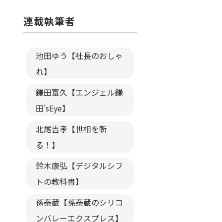
連載執筆者
池田ゆう【社長のおしゃ
れ】
鎌田富久【エンジェル鎌
田’sEye】
北尾吉孝【世相を斬
る！】
鈴木康弘【デジタルシフ
トの教科書】
孫泰蔵【孫泰蔵のシリコ
ンバレーエクスプレス】