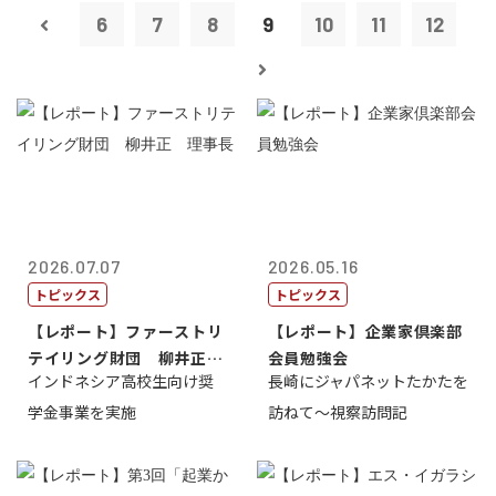
6
7
8
9
10
11
12
2026.07.07
2026.05.16
トピックス
トピックス
【レポート】ファーストリ
【レポート】企業家倶楽部
テイリング財団 柳井正
会員勉強会
インドネシア高校生向け奨
長崎にジャパネットたかたを
理事長
学金事業を実施
訪ねて～視察訪問記