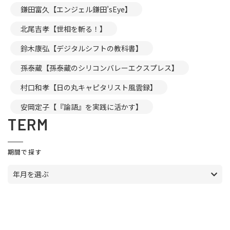
鎌田富久【エンジェル鎌田’sEye】
北尾吉孝【世相を斬る！】
鈴木康弘【デジタルシフトの教科書】
孫泰蔵【孫泰蔵のシリコンバレーエクスプレス】
村口和孝【日の丸キャピタリスト風雲録】
安岡定子【『論語』を実践に活かす】
TERM
期間で探す
年月を選ぶ