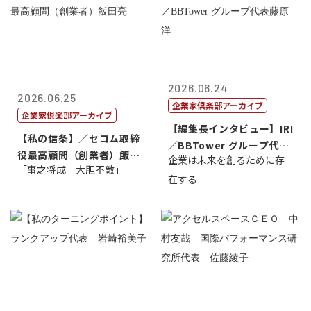
2026.06.24
2026.06.25
企業家倶楽部アーカイブ
企業家倶楽部アーカイブ
【編集長インタビュー】IRI
【私の信条】／セコム取締
／BBTower グループ代表
役最高顧問（創業者）飯田
企業は未来を創るために存
藤...
「事之将成 大胆不敵」
亮
在する