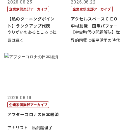
2026.06.23
2026.06.22
企業家倶楽部アーカイブ
企業家倶楽部アーカイブ
【私のターニングポイン
アクセルスペースＣＥＯ
ト】ランクアップ代表 岩
中村友哉 国際パフォーマ
やりがいのあるところで社
【宇宙時代の問題解決】世
崎裕美子
ンス研究所代...
員は輝く
界的困難に衛星活用の時代
2026.06.19
企業家倶楽部アーカイブ
アフターコロナの日本経済
アナリスト 馬渕磨理子