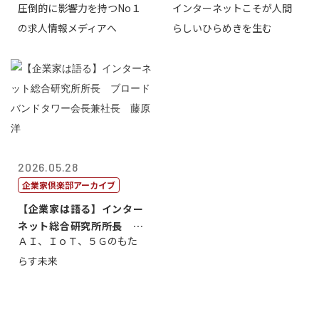
圧倒的に影響力を持つNo１
インターネットこそが人間
一 氏
ＣＥＯ 石田...
の求人情報メディアへ
らしいひらめきを生む
2026.05.28
企業家倶楽部アーカイブ
【企業家は語る】インター
ネット総合研究所所長 ブ
ＡＩ、ＩｏＴ、５Ｇのもた
ロードバンド...
らす未来