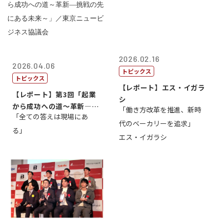
2026.02.16
2026.04.06
トピックス
トピックス
【レポート】エス・イガラ
【レポート】第3回「起業
シ
から成功への道～革新―挑
「働き方改革を推進、新時
「全ての答えは現場にあ
戦の先にある...
代のベーカリーを追求」
る」
エス・イガラシ