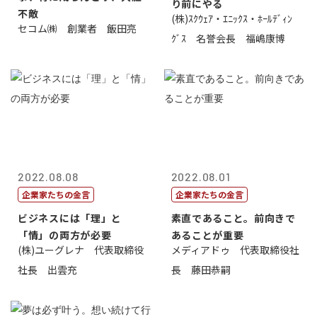
り前にやる
不敵
(株)ｽｸｳｪｱ・ｴﾆｯｸｽ・ﾎｰﾙﾃﾞｨﾝ
セコム㈱ 創業者 飯田亮
ｸﾞｽ 名誉会長 福嶋康博
2022.08.08
2022.08.01
企業家たちの金言
企業家たちの金言
ビジネスには「理」と
素直であること。前向きで
「情」の両方が必要
あることが重要
(株)ユーグレナ 代表取締役
メディアドゥ 代表取締役社
社長 出雲充
長 藤田恭嗣