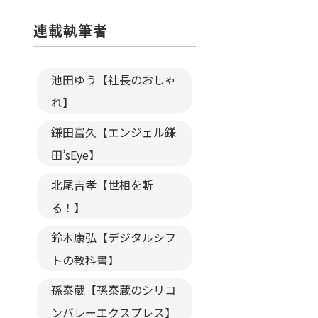
連載執筆者
池田ゆう【社長のおしゃ
れ】
鎌田富久【エンジェル鎌
田’sEye】
北尾吉孝【世相を斬
る！】
鈴木康弘【デジタルシフ
トの教科書】
孫泰蔵【孫泰蔵のシリコ
ンバレーエクスプレス】