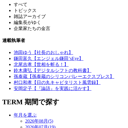
すべて
トピックス
雑誌アーカイブ
編集長がゆく
企業家たちの金言
連載執筆者
池田ゆう【社長のおしゃれ】
鎌田富久【エンジェル鎌田’sEye】
北尾吉孝【世相を斬る！】
鈴木康弘【デジタルシフトの教科書】
孫泰蔵【孫泰蔵のシリコンバレーエクスプレス】
村口和孝【日の丸キャピタリスト風雲録】
安岡定子【『論語』を実践に活かす】
TERM
期間で探す
年月を選ぶ
2026年08月(5)
2026年07月(19)