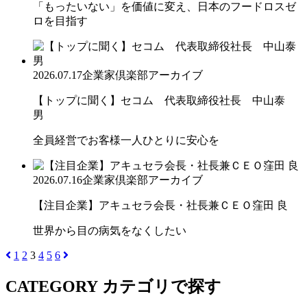
「もったいない」を価値に変え、日本のフードロスゼ
ロを目指す
2026.07.17
企業家倶楽部アーカイブ
【トップに聞く】セコム 代表取締役社長 中山泰
男
全員経営でお客様一人ひとりに安心を
2026.07.16
企業家倶楽部アーカイブ
【注目企業】アキュセラ会長・社長兼ＣＥＯ窪田 良
世界から目の病気をなくしたい
1
2
3
4
5
6
CATEGORY
カテゴリで探す