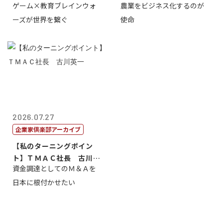
ゲーム×教育ブレインウォ
農業をビジネス化するのが
取締役社長 ...
智正
ーズが世界を繋ぐ
使命
2026.07.27
企業家倶楽部アーカイブ
【私のターニングポイン
ト】ＴＭＡＣ社長 古川英
資金調達としてのＭ＆Ａを
一
日本に根付かせたい