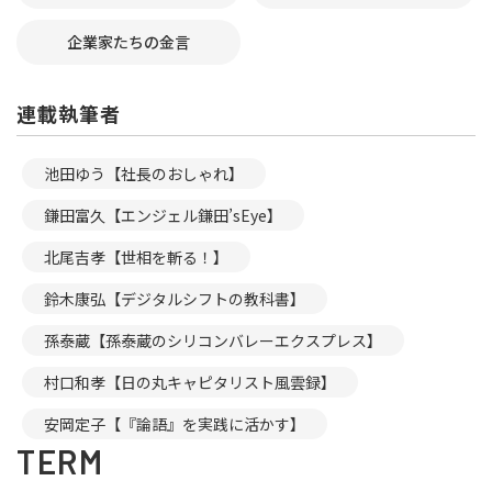
企業家たちの金言
連載執筆者
池田ゆう【社長のおしゃれ】
鎌田富久【エンジェル鎌田’sEye】
北尾吉孝【世相を斬る！】
鈴木康弘【デジタルシフトの教科書】
孫泰蔵【孫泰蔵のシリコンバレーエクスプレス】
村口和孝【日の丸キャピタリスト風雲録】
安岡定子【『論語』を実践に活かす】
TERM