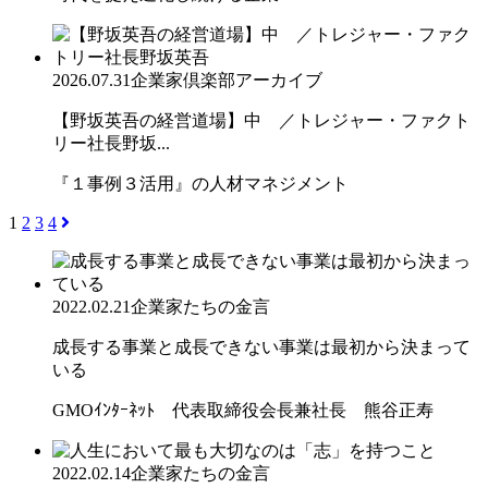
2026.07.31
企業家倶楽部アーカイブ
【野坂英吾の経営道場】中 ／トレジャー・ファクト
リー社長野坂...
『１事例３活用』の人材マネジメント
1
2
3
4
2022.02.21
企業家たちの金言
成長する事業と成長できない事業は最初から決まって
いる
GMOｲﾝﾀｰﾈｯﾄ 代表取締役会長兼社長 熊谷正寿
2022.02.14
企業家たちの金言