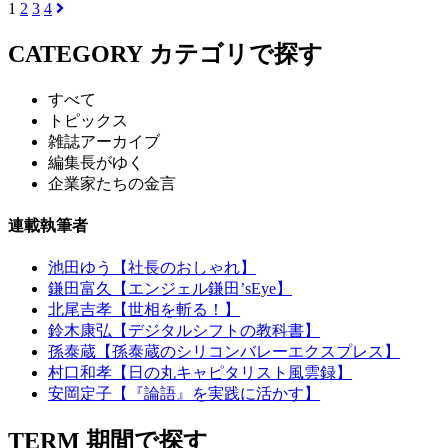
1
2
3
4
CATEGORY
カテゴリで探す
すべて
トピックス
雑誌アーカイブ
編集長がゆく
企業家たちの金言
連載執筆者
池田ゆう【社長のおしゃれ】
鎌田富久【エンジェル鎌田’sEye】
北尾吉孝【世相を斬る！】
鈴木康弘【デジタルシフトの教科書】
孫泰蔵【孫泰蔵のシリコンバレーエクスプレス】
村口和孝【日の丸キャピタリスト風雲録】
安岡定子【『論語』を実践に活かす】
TERM
期間で探す