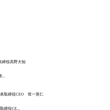
..
役CE...