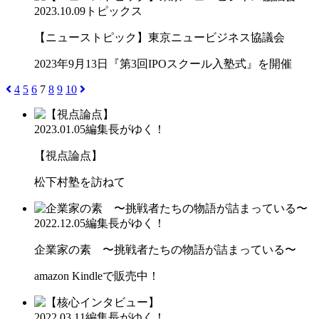
2023.10.09
トピックス
【ニューストピック】東京ニュービジネス協議会
2023年9月13日『第3回IPOスクール入塾式』を開催
4
5
6
7
8
9
10
2023.01.05
編集長がゆく！
【視点論点】
松下村塾を訪ねて
2022.12.05
編集長がゆく！
企業家の素 〜挑戦者たちの物語が詰まっている〜
amazon Kindleで販売中！
2022.03.11
編集長がゆく！