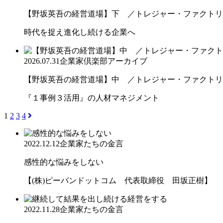
【野坂英吾の経営道場】下 ／トレジャー・ファクトリー
時代を捉え進化し続ける企業へ
2026.07.31
企業家倶楽部アーカイブ
【野坂英吾の経営道場】中 ／トレジャー・ファクトリー
『１事例３活用』の人材マネジメント
1
2
3
4
2022.12.12
企業家たちの金言
感性的な悩みをしない
【(株)ピーバンドットコム 代表取締役 田坂正樹】
2022.11.28
企業家たちの金言