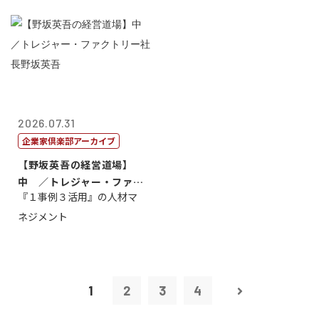
2026.07.31
企業家倶楽部アーカイブ
【野坂英吾の経営道場】
中 ／トレジャー・ファク
『１事例３活用』の人材マ
トリー社長野坂...
ネジメント
1
2
3
4