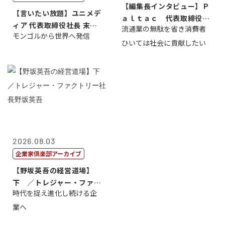
【編集長インタビュー】Ｐ
【言いたい放題】ユニメデ
ａｌｔａｃ 代表取締役会
ィア 代表取締役社長 末田
流通業の無駄を省き消費者
長三木田國夫
モンゴルから世界へ発信
真
ひいては社会に貢献したい
2026.08.03
企業家倶楽部アーカイブ
【野坂英吾の経営道場】
下 ／トレジャー・ファク
時代を捉え進化し続ける企
トリー社長野坂...
業へ