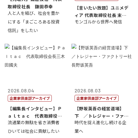
取締役社長 鎌田恭幸
【言いたい放題】ユニメデ
人と人を結び、社会を豊か
ィア 代表取締役社長 末田
にする「まごころある投資
モンゴルから世界へ発信
真
信託」をしたい
2026.08.04
2026.08.03
企業家倶楽部アーカイブ
企業家倶楽部アーカイブ
【編集長インタビュー】Ｐ
【野坂英吾の経営道場】
ａｌｔａｃ 代表取締役会
下 ／トレジャー・ファク
流通業の無駄を省き消費者
時代を捉え進化し続ける企
長三木田國夫
トリー社長野坂...
ひいては社会に貢献したい
業へ