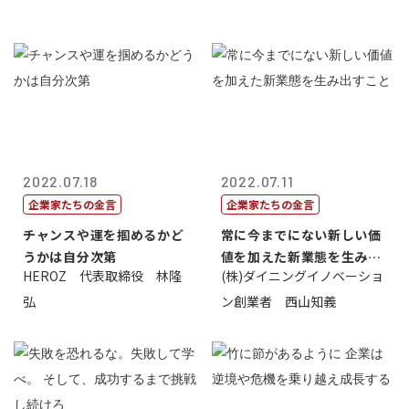
2022.07.18
2022.07.11
企業家たちの金言
企業家たちの金言
チャンスや運を掴めるかど
常に今までにない新しい価
うかは自分次第
値を加えた新業態を生み出
HEROZ 代表取締役 林隆
(株)ダイニングイノベーショ
すこと
弘
ン創業者 西山知義