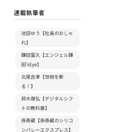
連載執筆者
池田ゆう【社長のおしゃ
れ】
鎌田富久【エンジェル鎌
田’sEye】
北尾吉孝【世相を斬
る！】
鈴木康弘【デジタルシフ
トの教科書】
孫泰蔵【孫泰蔵のシリコ
ンバレーエクスプレス】