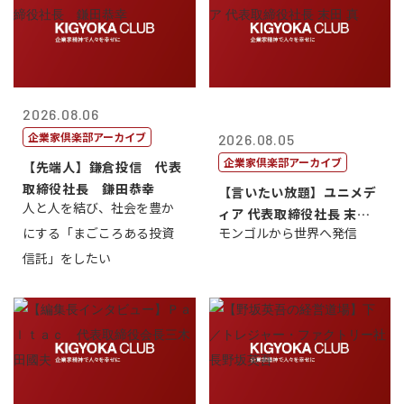
2026.08.06
企業家倶楽部アーカイブ
2026.08.05
企業家倶楽部アーカイブ
【先端人】鎌倉投信 代表
取締役社長 鎌田恭幸
【言いたい放題】ユニメデ
人と人を結び、社会を豊か
ィア 代表取締役社長 末田
にする「まごころある投資
モンゴルから世界へ発信
真
信託」をしたい