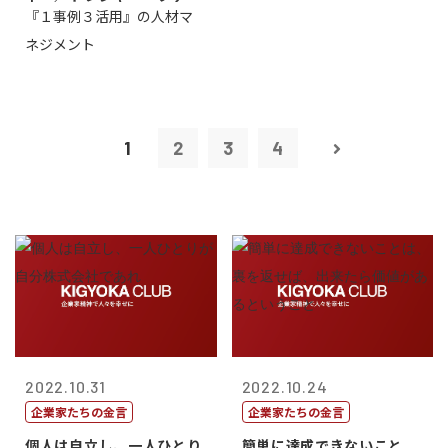
『１事例３活用』の人材マ
トリー社長野坂...
ネジメント
1
2
3
4
2022.10.31
2022.10.24
企業家たちの金言
企業家たちの金言
個人は自立し、一人ひとり
簡単に達成できないこと