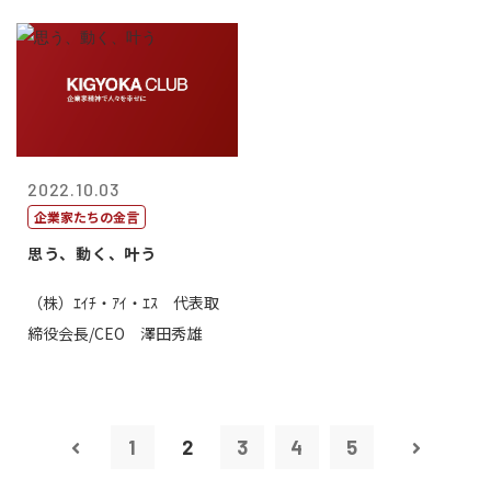
2022.10.03
企業家たちの金言
思う、動く、叶う
（株）ｴｲﾁ・ｱｲ・ｴｽ 代表取
締役会長/CEO 澤田秀雄
1
2
3
4
5