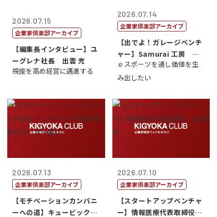
2026.07.14
2026.07.15
企業家倶楽部アーカイブ
企業家倶楽部アーカイブ
【出でよ！ガレージベンチ
【編集長インタビュー】ユ
ャー】Samurai 工房 代
ーグレナ社長 出雲 充
ｅスポーツを通し価値を生
表取締...
視座を高め経営に邁進する
み出したい
2026.07.13
2026.07.10
企業家倶楽部アーカイブ
企業家倶楽部アーカイブ
【モチベーションカンパニ
【スタートアップベンチャ
ーへの道】キュービック代
ー】情報医療代表取締役