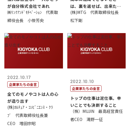
が自分株式会社であれ
は、裏を返せば、出来たら
㈱ﾘﾝｸｱﾝﾄﾞﾓﾁﾍﾞｰｼｮﾝ 代表取
(株)MTG 代表取締役社長
価値があるとい...
締役会長 小笹芳央
松下剛
2022.10.17
2022.10.10
企業家たちの金言
企業家たちの金言
全てのモノやコトは人の心
トップの仕事は泥仕事。辛
が造り出す
いことでも決断すること
(株)ｶﾙﾁｭｱ・ｺﾝﾋﾞﾆｴﾝｽ・ｸﾗ
（株）MUJIN 最高経営責任
ﾌﾞ 代表取締役社長兼
者CEO 滝野一征
CEO 増田宗昭