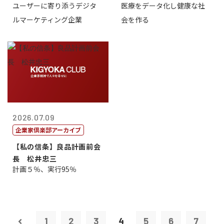
ユーザーに寄り添うデジタ
医療をデータ化し健康な社
表取締役CE...
原 聖吾
ルマーケティング企業
会を作る
2026.07.09
企業家倶楽部アーカイブ
【私の信条】良品計画前会
長 松井忠三
計画５％、実行95％
1
2
3
4
5
6
7