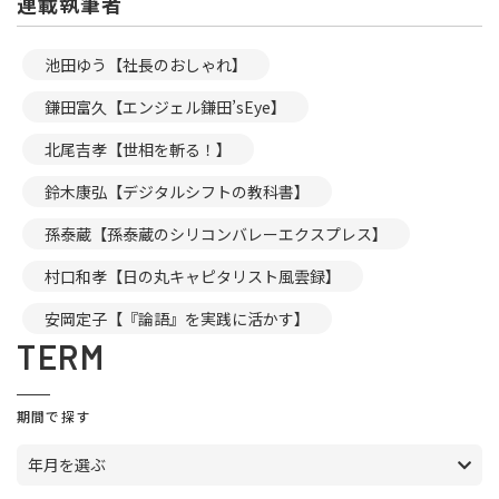
連載執筆者
池田ゆう【社長のおしゃれ】
鎌田富久【エンジェル鎌田’sEye】
北尾吉孝【世相を斬る！】
鈴木康弘【デジタルシフトの教科書】
孫泰蔵【孫泰蔵のシリコンバレーエクスプレス】
村口和孝【日の丸キャピタリスト風雲録】
安岡定子【『論語』を実践に活かす】
TERM
期間で探す
年月を選ぶ