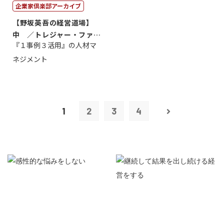
企業家倶楽部アーカイブ
【野坂英吾の経営道場】
中 ／トレジャー・ファク
『１事例３活用』の人材マ
トリー社長野坂...
ネジメント
1
2
3
4