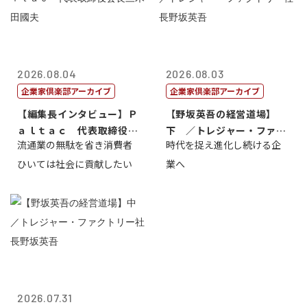
2026.08.04
2026.08.03
企業家倶楽部アーカイブ
企業家倶楽部アーカイブ
【編集長インタビュー】Ｐ
【野坂英吾の経営道場】
ａｌｔａｃ 代表取締役会
下 ／トレジャー・ファク
流通業の無駄を省き消費者
時代を捉え進化し続ける企
長三木田國夫
トリー社長野坂...
ひいては社会に貢献したい
業へ
2026.07.31