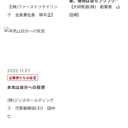
要。情熱は自らフツフツと
【(株)ファーストリテイリン
【大研医器(株) 創業者 山
湧いてくるもの...
グ 会長兼社長 柳井正】
田満】
2022.11.07
企業家たちの金言
本気は自分への投資
(株)ジンズホールディング
ス 代表取締役CEO 田中
仁