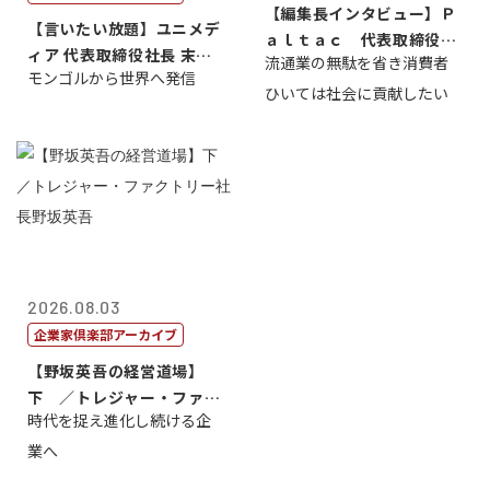
【編集長インタビュー】Ｐ
【言いたい放題】ユニメデ
ａｌｔａｃ 代表取締役会
ィア 代表取締役社長 末田
流通業の無駄を省き消費者
長三木田國夫
モンゴルから世界へ発信
真
ひいては社会に貢献したい
2026.08.03
企業家倶楽部アーカイブ
【野坂英吾の経営道場】
下 ／トレジャー・ファク
時代を捉え進化し続ける企
トリー社長野坂...
業へ