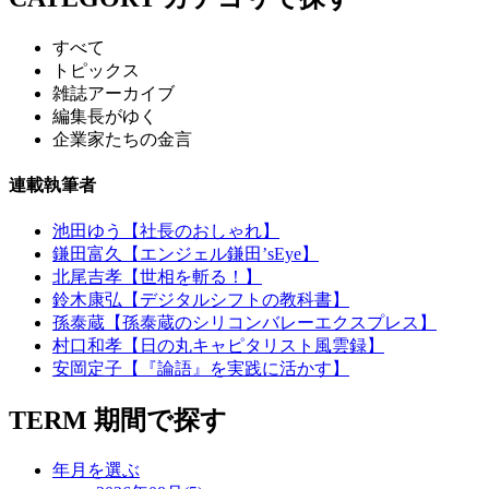
すべて
トピックス
雑誌アーカイブ
編集長がゆく
企業家たちの金言
連載執筆者
池田ゆう【社長のおしゃれ】
鎌田富久【エンジェル鎌田’sEye】
北尾吉孝【世相を斬る！】
鈴木康弘【デジタルシフトの教科書】
孫泰蔵【孫泰蔵のシリコンバレーエクスプレス】
村口和孝【日の丸キャピタリスト風雲録】
安岡定子【『論語』を実践に活かす】
TERM
期間で探す
年月を選ぶ