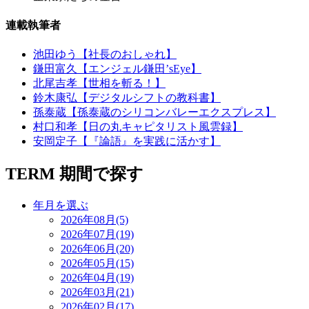
連載執筆者
池田ゆう【社長のおしゃれ】
鎌田富久【エンジェル鎌田’sEye】
北尾吉孝【世相を斬る！】
鈴木康弘【デジタルシフトの教科書】
孫泰蔵【孫泰蔵のシリコンバレーエクスプレス】
村口和孝【日の丸キャピタリスト風雲録】
安岡定子【『論語』を実践に活かす】
TERM
期間で探す
年月を選ぶ
2026年08月(5)
2026年07月(19)
2026年06月(20)
2026年05月(15)
2026年04月(19)
2026年03月(21)
2026年02月(17)