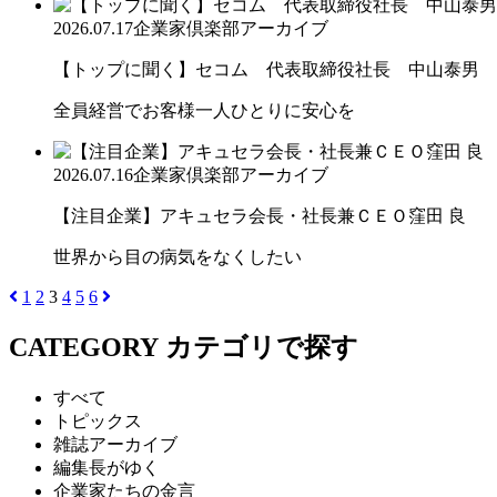
2026.07.17
企業家倶楽部アーカイブ
【トップに聞く】セコム 代表取締役社長 中山泰男
全員経営でお客様一人ひとりに安心を
2026.07.16
企業家倶楽部アーカイブ
【注目企業】アキュセラ会長・社長兼ＣＥＯ窪田 良
世界から目の病気をなくしたい
1
2
3
4
5
6
CATEGORY
カテゴリで探す
すべて
トピックス
雑誌アーカイブ
編集長がゆく
企業家たちの金言