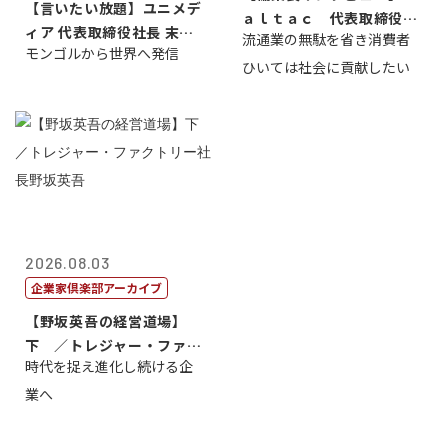
【言いたい放題】ユニメデ
ａｌｔａｃ 代表取締役会
ィア 代表取締役社長 末田
流通業の無駄を省き消費者
長三木田國夫
モンゴルから世界へ発信
真
ひいては社会に貢献したい
2026.08.03
企業家倶楽部アーカイブ
【野坂英吾の経営道場】
下 ／トレジャー・ファク
時代を捉え進化し続ける企
トリー社長野坂...
業へ