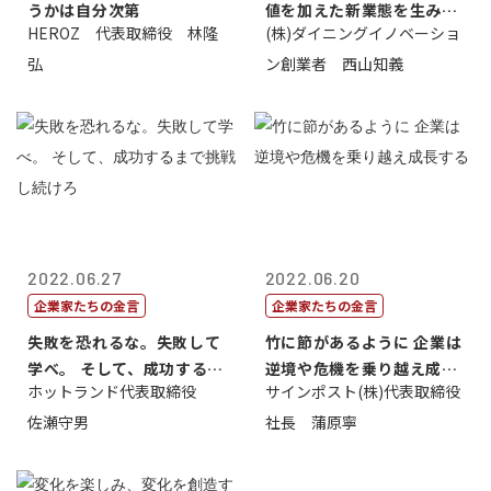
うかは自分次第
値を加えた新業態を生み出
HEROZ 代表取締役 林隆
(株)ダイニングイノベーショ
すこと
弘
ン創業者 西山知義
2022.06.27
2022.06.20
企業家たちの金言
企業家たちの金言
失敗を恐れるな。失敗して
竹に節があるように 企業は
学べ。 そして、成功するま
逆境や危機を乗り越え成長
ホットランド代表取締役
サインポスト(株)代表取締役
で挑戦し続...
する
佐瀬守男
社長 蒲原寧