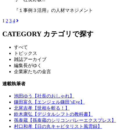
『１事例３活用』の人材マネジメント
1
2
3
4
CATEGORY
カテゴリで探す
すべて
トピックス
雑誌アーカイブ
編集長がゆく
企業家たちの金言
連載執筆者
池田ゆう【社長のおしゃれ】
鎌田富久【エンジェル鎌田’sEye】
北尾吉孝【世相を斬る！】
鈴木康弘【デジタルシフトの教科書】
孫泰蔵【孫泰蔵のシリコンバレーエクスプレス】
村口和孝【日の丸キャピタリスト風雲録】