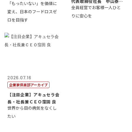
代表取締役社長 中山泰
「もったいない」を価値に
全員経営でお客様一人ひと
男
変え、日本のフードロスゼ
りに安心を
ロを目指す
2026.07.16
企業家倶楽部アーカイブ
【注目企業】アキュセラ会
長・社長兼ＣＥＯ窪田 良
世界から目の病気をなくし
たい