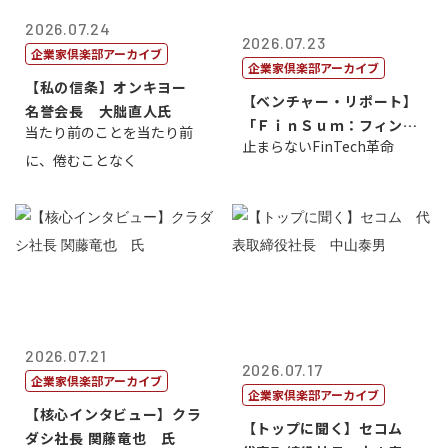
2026.07.24
2026.07.23
企業家倶楽部アーカイブ
企業家倶楽部アーカイブ
【私の信条】オンキヨー
【ベンチャー・リポート】
名誉会長 大朏直人氏
「ＦｉｎＳｕｍ：フィンテ
当たり前のことを当たり前
止まらないFinTech革命
ック・サミッ...
に、倦むことなく
2026.07.21
2026.07.17
企業家倶楽部アーカイブ
企業家倶楽部アーカイブ
【核心インタビュー】クラ
【トップに聞く】セコム
ダシ社長 関藤竜也 氏